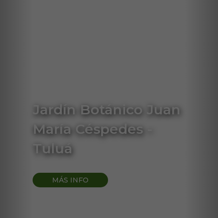
Jardín Botánico Juan
María Céspedes -
Tuluá
MÁS INFO
Adultos: $8.500
Niños: $6.000
Adultos mayores y personas con