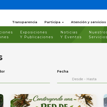
Transparencia
Participa
Atención y servicios
ciones
Exposiciones
Noticias
Nuestro
ones
Y Publicaciones
Y Eventos
Servicio
s
dor
Fecha