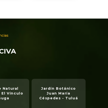
ncias
NCIVA
 Natural
Jardín Botánico
 El Vínculo
Juan María
Buga
Céspedes - Tuluá