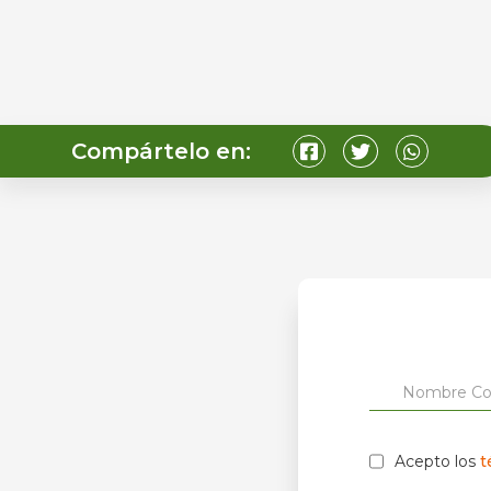
Compártelo en:
Acepto los
t