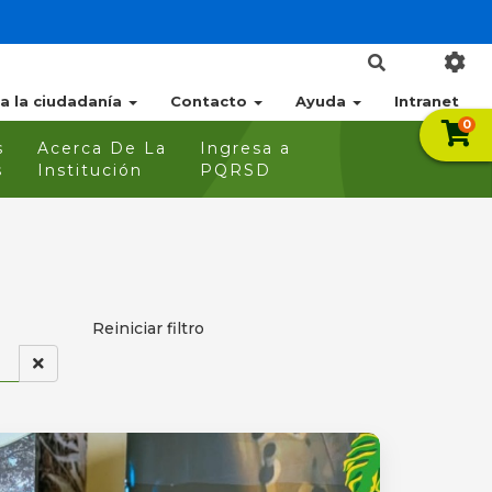
 a la ciudadanía
Contacto
Ayuda
Intranet
0
s
Acerca De La
Ingresa a
s
Institución
PQRSD
Reiniciar filtro