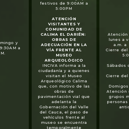
festivos de 9:00AM a
5:00PM
ATENCIÓN
VISITANTES Y
COMUNIDAD DE
CALIMA EL DARIÉN:
Atención 
OBRAS DE
lunes a 
omingo y
ADECUACIÓN EN LA
a.m. a
 9:30AM a
VÍA FRENTE AL
Cierre del
PM.
MUSEO
5:
ARQUEOLÓGICO
INCIVA informa a la
Sábados 
ciudadanía y a quienes
visitan el Museo
Cierre de
Arqueológico Calima
que, con motivo de las
Domigos 
obras de
Atención
pavimentación vial que
grupos 
adelanta la
personas
Gobernación del Valle
anti
del Cauca, el paso de
vehículos frente al
museo se encuentra
temporalmente