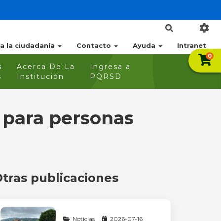
 a la ciudadanía
Contacto
Ayuda
Intranet
0
s
Acerca De La
Ingresa a
s
Institución
PQRSD
s para personas
tras publicaciones
Noticias
2026-07-16