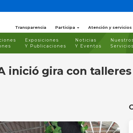
Transparencia
Participa
Atención y servicios
ciones
Exposiciones
Noticias
Nuestro
ones
Y Publicaciones
Y Eventos
Servicio
 inició gira con tallere
O