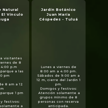
 Natural
Jardín Botánico
 El Vínculo
Juan María
Buga
Céspedes - Tuluá
a visitantes
viernes de 8
 4:00 p.m
Lunes a viernes de
 parque a las
8:00 am a 4:00 pm.
00 pm
Sábados de 9:00 am a
12 m, cierre del Jardin 1
de 8 am a 12
pm.
m
Domigos y festivos:
l parque 1 pm
Atención solamente a
grupos mínimo de 8
y festivos:
personas con reserva
 solamente a
anticipada.