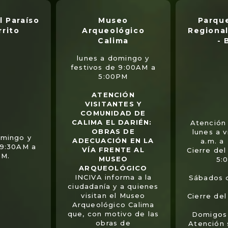
l Paraíso
Museo
Parque
rrito
Arqueológico
Regional
Calima
- 
lunes a domingo y
festivos de 9:00AM a
5:00PM
ATENCIÓN
VISITANTES Y
COMUNIDAD DE
CALIMA EL DARIÉN:
Atención 
OBRAS DE
lunes a 
omingo y
ADECUACIÓN EN LA
a.m. a
 9:30AM a
VÍA FRENTE AL
Cierre del
PM.
MUSEO
5:
ARQUEOLÓGICO
INCIVA informa a la
Sábados 
ciudadanía y a quienes
visitan el Museo
Cierre de
Arqueológico Calima
que, con motivo de las
Domigos 
obras de
Atención