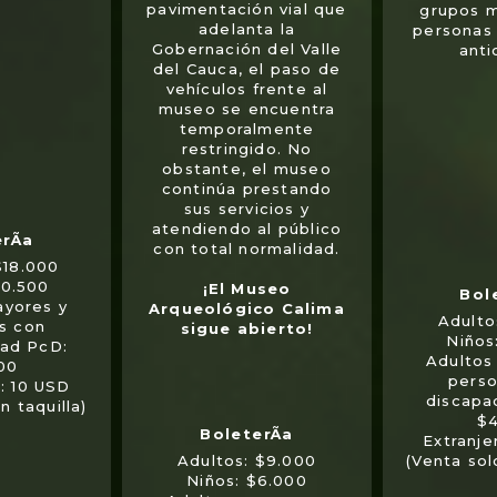
pavimentación vial que
grupos 
adelanta la
personas
Gobernación del Valle
anti
del Cauca, el paso de
vehículos frente al
museo se encuentra
temporalmente
restringido. No
obstante, el museo
continúa prestando
sus servicios y
atendiendo al público
con total normalidad.
$18.000
10.500
¡El Museo
ayores y
Arqueológico Calima
Adulto
s con
sigue abierto!
Niños
dad PcD:
Adultos
00
perso
s: 10 USD
discapa
n taquilla)
$4
Extranje
(Venta sol
Adultos: $9.000
Niños: $6.000